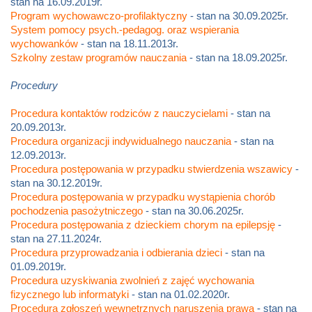
stan na 16.09.2019r.
Program wychowawczo-profilaktyczny
- stan na 30.09.2025r.
System pomocy psych.-pedagog. oraz wspierania
wychowanków
- stan na 18.11.2013r.
Szkolny zestaw programów nauczania
- stan na 18.09.2025r.
Procedury
Procedura kontaktów rodziców z nauczycielami
- stan na
20.09.2013r.
Procedura organizacji indywidualnego nauczania
- stan na
12.09.2013r.
Procedura postępowania w przypadku stwierdzenia wszawicy
-
stan na 30.12.2019r.
Procedura postępowania w przypadku wystąpienia chorób
pochodzenia pasożytniczego
- stan na 30.06.2025r.
Procedura postępowania z dzieckiem chorym na epilepsję
-
stan na 27.11.2024r.
Procedura przyprowadzania i odbierania dzieci
- stan na
01.09.2019r.
Procedura uzyskiwania zwolnień z zajęć wychowania
fizycznego lub informatyki
- stan na 01.02.2020r.
Procedura zgłoszeń wewnętrznych naruszenia prawa
- stan na