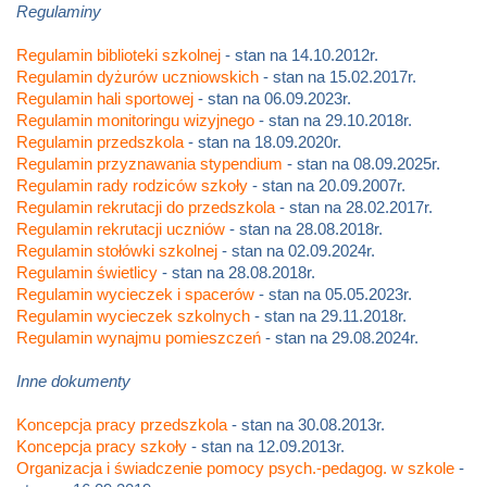
Regulaminy
Regulamin biblioteki szkolnej
- stan na 14.10.2012r.
Regulamin dyżurów uczniowskich
- stan na 15.02.2017r.
Regulamin hali sportowej
- stan na 06.09.2023r.
Regulamin monitoringu wizyjnego
- stan na 29.10.2018r.
Regulamin przedszkola
- stan na 18.09.2020r.
Regulamin przyznawania stypendium
- stan na 08.09.2025r.
Regulamin rady rodziców szkoły
- stan na 20.09.2007r.
Regulamin rekrutacji do przedszkola
- stan na 28.02.2017r.
Regulamin rekrutacji uczniów
- stan na 28.08.2018r.
Regulamin stołówki szkolnej
- stan na 02.09.2024r.
Regulamin świetlicy
- stan na 28.08.2018r.
Regulamin wycieczek i spacerów
- stan na 05.05.2023r.
Regulamin wycieczek szkolnych
- stan na 29.11.2018r.
Regulamin wynajmu pomieszczeń
- stan na 29.08.2024r.
Inne dokumenty
Koncepcja pracy przedszkola
- stan na 30.08.2013r.
Koncepcja pracy szkoły
- stan na 12.09.2013r.
Organizacja i świadczenie pomocy psych.-pedagog. w szkole
-