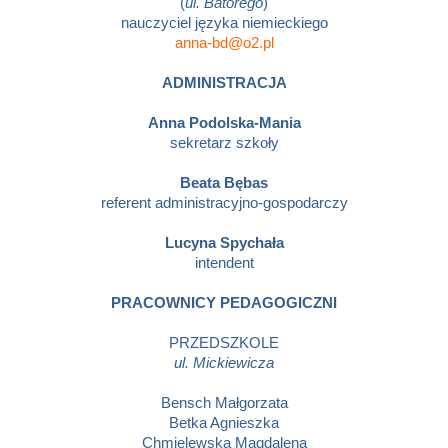
(
ul. Batorego
)
nauczyciel języka niemieckiego
anna-bd@o2.pl
ADMINISTRACJA
Anna Podolska-Mania
sekretarz szkoły
Beata Bębas
referent administracyjno-gospodarczy
Lucyna Spychała
intendent
PRACOWNICY PEDAGOGICZNI
PRZEDSZKOLE
ul. Mickiewicza
Bensch Małgorzata
Betka Agnieszka
Chmielewska Magdalena