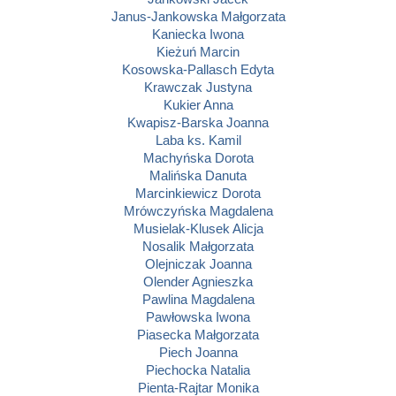
Janus-Jankowska Małgorzata
Kaniecka Iwona
Kieżuń Marcin
Kosowska-Pallasch Edyta
Krawczak Justyna
Kukier Anna
Kwapisz-Barska Joanna
Laba ks. Kamil
Machyńska Dorota
Malińska Danuta
Marcinkiewicz Dorota
Mrówczyńska Magdalena
Musielak-Klusek Alicja
Nosalik Małgorzata
Olejniczak Joanna
Olender Agnieszka
Pawlina Magdalena
Pawłowska Iwona
Piasecka Małgorzata
Piech Joanna
Piechocka Natalia
Pienta-Rajtar Monika