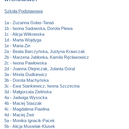
Szkoła Podstawowa
1a - Zuzanna Golas-Tanaś
1b - Iwona Sadowska, Dorota Plewa
1c - Alicja Witkowska
1d - Marta Wojdyga
1e - Maria Zin
2a - Beata Barczyńska, Justyna Krawczak
2b - Marzena Jabłonka, Kamila Ręcławowicz
2c - Iwona Pawłowska
2d - Joanna Olejniczak, Jolanta Góral
3a - Mirela Dudkiewicz
3b - Dorota Machyńska
3c - Ewa Stankiewicz, Iwona Szczecina
3d - Małgorzata Zielińska
4a - Jadwiga Wysocka
4b - Maciej Staszak
4c - Magdalena Pawlina
4d - Maciej Żwir
5a - Monika Ignacik-Pacek
5b - Alicja Musielak-Klusek