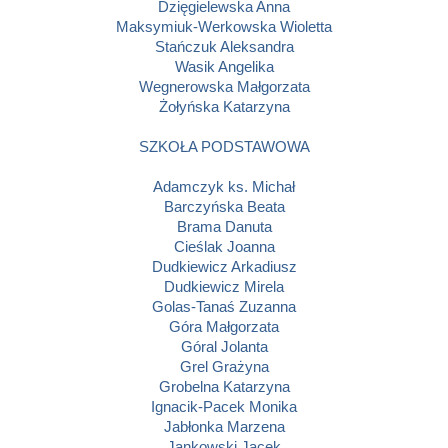
Dzięgielewska Anna
Maksymiuk-Werkowska Wioletta
Stańczuk Aleksandra
Wasik Angelika
Wegnerowska Małgorzata
Żołyńska Katarzyna
SZKOŁA PODSTAWOWA
Adamczyk ks. Michał
Barczyńska Beata
Brama Danuta
Cieślak Joanna
Dudkiewicz Arkadiusz
Dudkiewicz Mirela
Golas-Tanaś Zuzanna
Góra Małgorzata
Góral Jolanta
Grel Grażyna
Grobelna Katarzyna
Ignacik-Pacek Monika
Jabłonka Marzena
Jankowski Jacek