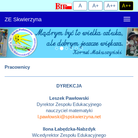
ZE Skwierzyna
Rozw
nawig
Pracownicy
DYREKCJA
Leszek Pawłowski
Dyrektor Zespołu Edukacyjnego
nauczyciel matematyki
l.pawlowski@spskwierzyna.net
Ilona Łabędzka-Nabzdyk
Wicedyrektor Zespołu Edukacyjnego