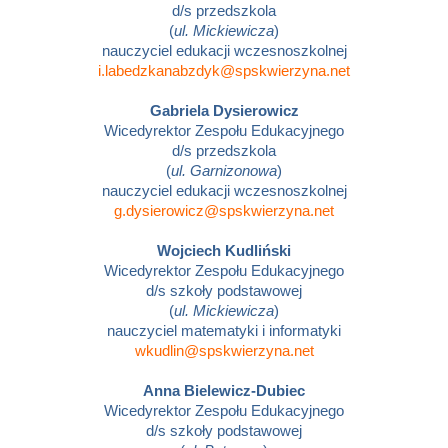
d/s przedszkola
(
ul. Mickiewicza
)
nauczyciel edukacji wczesnoszkolnej
i.labedzkanabzdyk@spskwierzyna.net
Gabriela Dysierowicz
Wicedyrektor Zespołu Edukacyjnego
d/s przedszkola
(
ul. Garnizonowa
)
nauczyciel edukacji wczesnoszkolnej
g.dysierowicz@spskwierzyna.net
Wojciech Kudliński
Wicedyrektor Zespołu Edukacyjnego
d/s szkoły podstawowej
(
ul. Mickiewicza
)
nauczyciel matematyki i informatyki
wkudlin@spskwierzyna.net
Anna Bielewicz-Dubiec
Wicedyrektor Zespołu Edukacyjnego
d/s szkoły podstawowej