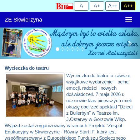
ZE Skwierzyna
Rozw
nawig
Wycieczka do teatru
Wycieczka do teatru to zawsze
wyjątkowe wydarzenie – pełne
emocji, radości i nowych
doświadczeń. 7 maja 2026 r.
uczniowie klas pierwszych mieli
okazję obejrzeć spektakl "Dzieci
z Bullerbyn" w Teatrze im.
J.Osterwy w Gorzowie Wlkp.
Wyjazd został zorganizowany w ramach Projektu "Zespół
Edukacyjny w Skwierzynie - Równy Start II", który jest
współfinansowany z Europejskiego Funduszu Społecznego