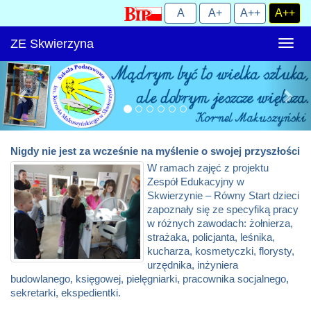
ZE Skwierzyna
Rozw
nawig
Nigdy nie jest za wcześnie na myślenie o swojej przyszłości
W ramach zajęć z projektu
Zespół Edukacyjny w
Skwierzynie – Równy Start dzieci
zapoznały się ze specyfiką pracy
w różnych zawodach: żołnierza,
strażaka, policjanta, leśnika,
kucharza, kosmetyczki, florysty,
urzędnika, inżyniera
budowlanego, księgowej, pielęgniarki, pracownika socjalnego,
sekretarki, ekspedientki.