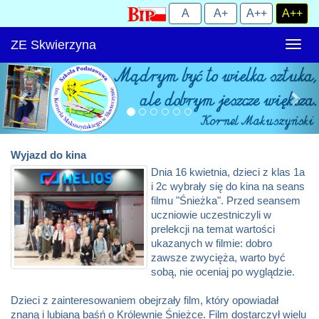
ZE Skwierzyna
Rozw
nawig
Wyjazd do kina
Dnia 16 kwietnia, dzieci z klas 1a
i 2c wybrały się do kina na seans
filmu "Śnieżka". Przed seansem
uczniowie uczestniczyli w
prelekcji na temat wartości
ukazanych w filmie: dobro
zawsze zwycięża, warto być
sobą, nie oceniaj po wyglądzie.
Dzieci z zainteresowaniem obejrzały film, który opowiadał
znaną i lubianą baśń o Królewnie Śnieżce. Film dostarczył wielu