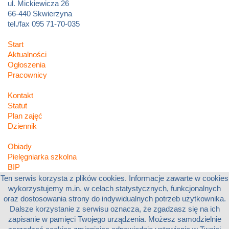
ul. Mickiewicza 26
66-440 Skwierzyna
tel./fax 095 71-70-035
Start
Aktualności
Ogłoszenia
Pracownicy
Kontakt
Statut
Plan zajęć
Dziennik
Obiady
Pielęgniarka szkolna
BIP
Polityka prywatności
Ten serwis korzysta z plików cookies. Informacje zawarte w cookies
wykorzystujemy m.in. w celach statystycznych, funkcjonalnych
oraz dostosowania strony do indywidualnych potrzeb użytkownika.
Copyright © Zespół Edukacyjny w Skwierzynie 2017-2026
Dalsze korzystanie z serwisu oznacza, że zgadzasz się na ich
zapisanie w pamięci Twojego urządzenia. Możesz samodzielnie
Powered by
PHP-Fusion
copyright © 2002 - 2026 by Nick Jones.
Released as free software without warranties under
GNU Affero GPL
v3.