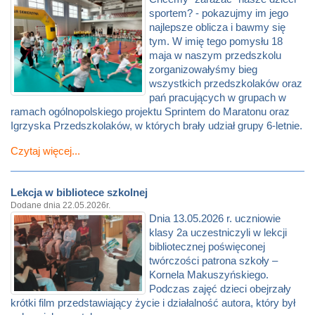
sportem? - pokazujmy im jego
najlepsze oblicza i bawmy się
tym. W imię tego pomysłu 18
maja w naszym przedszkolu
zorganizowałyśmy bieg
wszystkich przedszkolaków oraz
pań pracujących w grupach w
ramach ogólnopolskiego projektu Sprintem do Maratonu oraz
Igrzyska Przedszkolaków, w których brały udział grupy 6-letnie.
Czytaj więcej...
Lekcja w bibliotece szkolnej
Dodane dnia 22.05.2026r.
Dnia 13.05.2026 r. uczniowie
klasy 2a uczestniczyli w lekcji
bibliotecznej poświęconej
twórczości patrona szkoły –
Kornela Makuszyńskiego.
Podczas zajęć dzieci obejrzały
krótki film przedstawiający życie i działalność autora, który był